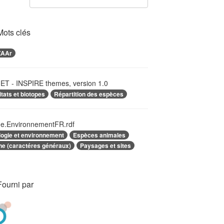
Mots clés
ZAAr
T - INSPIRE themes, version 1.0
tats et biotopes
Répartition des espèces
e.EnvironnementFR.rdf
logie et environnement
Espèces animales
ne (caractéres généraux)
Paysages et sites
Fourni par