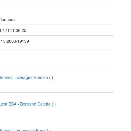
 données
3-17T11:36:25
115:2003/19139
 Rennes
-
Georges Romain
(
)
uest ESA
-
Bertrand Colette
(
)
 Rennes
-
Françoise Burel
(
)