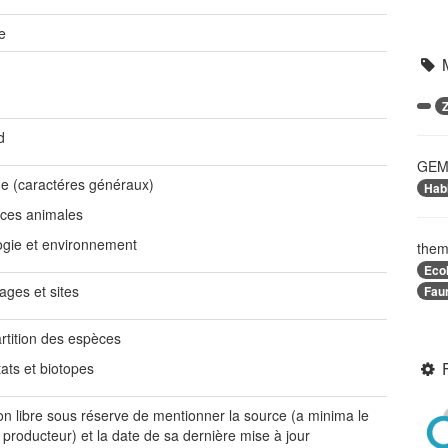
e
d
GEME
e (caractéres généraux)
Habi
ces animales
ogie et environnement
them
Eco
ages et sites
Fau
rtition des espèces
ats et biotopes
tion libre sous réserve de mentionner la source (a minima le
producteur) et la date de sa dernière mise à jour