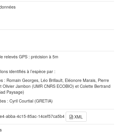
 données
de relevés GPS : précision à 5m
lons identifiés à l’espèce par :
s : Romain Georges, Léo Brillault, Eléonore Marais, Pierre
t Olivier Jambon (UMR CNRS ECOBIO) et Colette Bertrand
Sad Paysage)
ées : Cyril Courtial (GRETIA)
e4-abba-4c15-85ac-14cef57ca5b4
XML
s