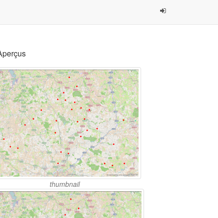
Aperçus
thumbnail