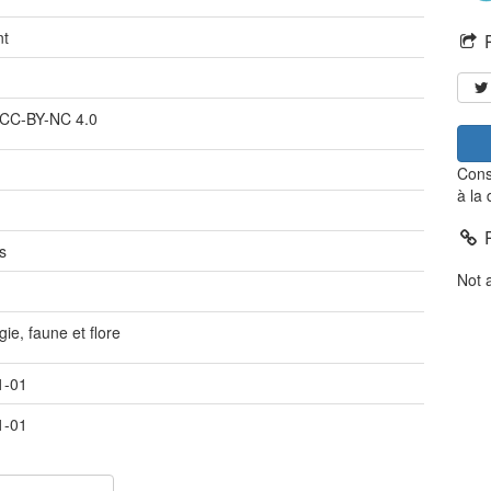
nt
e
 CC-BY-NC 4.0
Cons
à la
s
Not 
gie, faune et flore
1-01
1-01