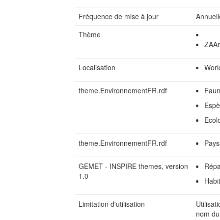
Fréquence de mise à jour
Annuell
Thème
ZAAr
Localisation
Worl
theme.EnvironnementFR.rdf
Faun
Espè
Ecol
theme.EnvironnementFR.rdf
Pays
GEMET - INSPIRE themes, version
Répa
1.0
Habit
Limitation d'utilisation
Utilisa
nom du 