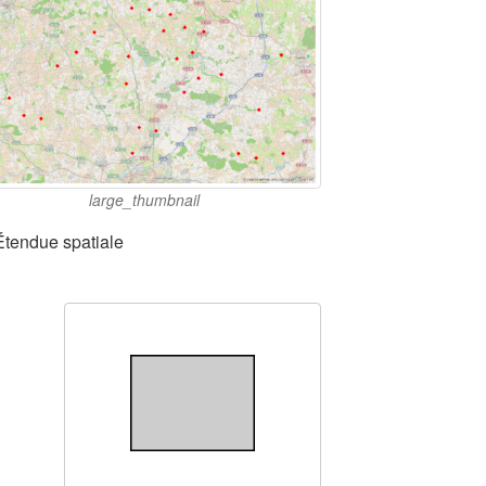
large_thumbnail
Étendue spatiale