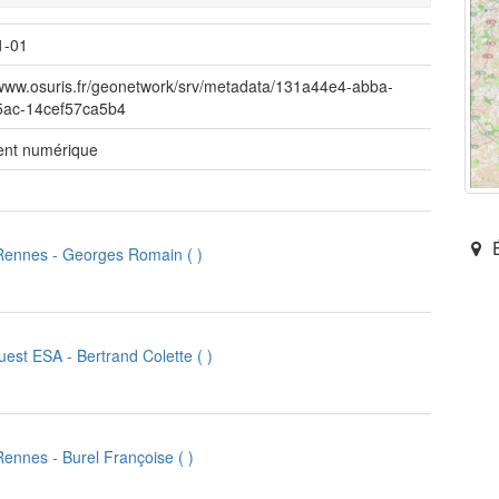
1-01
/www.osuris.fr/geonetwork/srv/metadata/131a44e4-abba-
5ac-14cef57ca5b4
nt numérique
é
 Rennes
-
Georges Romain
(
)
uest ESA
-
Bertrand Colette
(
)
 Rennes
-
Burel Françoise
(
)