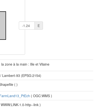
E
 la zone à la main : Ille et Vilaine
/ Lambert-93 (EPSG:2154)
 Shapefile
(
)
:FarmLand13_PtEch
(
OGC:WMS
)
(
WWW:LINK-1.0-http--link
)