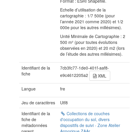
Format : ESRI Shapefile.
Echelle d’utilisation de la
cartographie : 1/7 500e (pour
l’année 2021 comme 2020) et 1/2
000e pour les autres millésimes).
Unité Minimale de Cartographie : 2
500 m² (pour toutes évolutions
observées en 2020) et 20 m2 (lors
de l’étude des autres millésimes).
Identifiant de la
7cb3fc77-1de0-401f-aaf8-
fiche
e9c4612205a2
XML
Langue
fre
Jeu de caractères
Utf8
Identifiant de la
Collections de couches
fiche de
d'occupation du sol, divers
métadonnées
dispositifs de suivi - Zone Atelier
parent
Armorique ZAAr