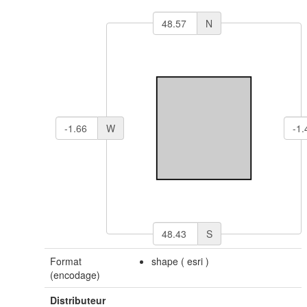
N
W
S
Format
shape
(
esri
)
(encodage)
Distributeur