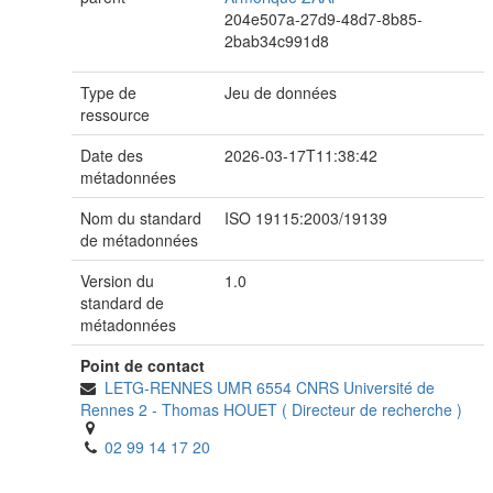
204e507a-27d9-48d7-8b85-
2bab34c991d8
Type de
Jeu de données
ressource
Date des
2026-03-17T11:38:42
métadonnées
Nom du standard
ISO 19115:2003/19139
de métadonnées
Version du
1.0
standard de
métadonnées
Point de contact
LETG-RENNES UMR 6554 CNRS Université de
Rennes 2
-
Thomas HOUET
(
Directeur de recherche
)
02 99 14 17 20