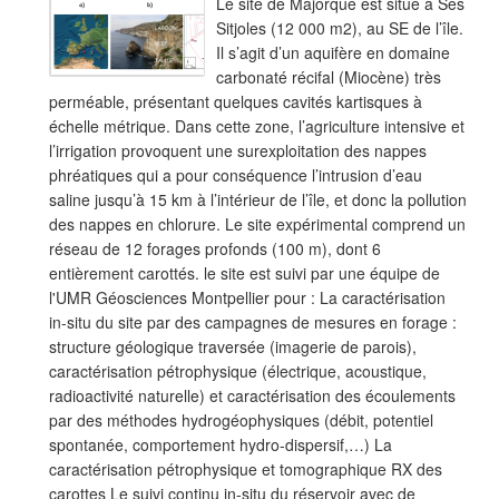
Le site de Majorque est situé à Ses
Sitjoles (12 000 m2), au SE de l’île.
Il s’agit d’un aquifère en domaine
carbonaté récifal (Miocène) très
perméable, présentant quelques cavités kartisques à
échelle métrique. Dans cette zone, l’agriculture intensive et
l’irrigation provoquent une surexploitation des nappes
phréatiques qui a pour conséquence l’intrusion d’eau
saline jusqu’à 15 km à l’intérieur de l’île, et donc la pollution
des nappes en chlorure. Le site expérimental comprend un
réseau de 12 forages profonds (100 m), dont 6
entièrement carottés. le site est suivi par une équipe de
l'UMR Géosciences Montpellier pour : La caractérisation
in-situ du site par des campagnes de mesures en forage :
structure géologique traversée (imagerie de parois),
caractérisation pétrophysique (électrique, acoustique,
radioactivité naturelle) et caractérisation des écoulements
par des méthodes hydrogéophysiques (débit, potentiel
spontanée, comportement hydro-dispersif,…) La
caractérisation pétrophysique et tomographique RX des
carottes Le suivi continu in-situ du réservoir avec de